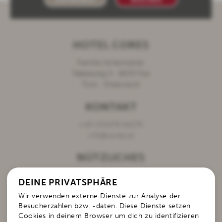
HOTEL CORES
Familie Achenrainer
Taleleweg 4
·
6533
Fiss
Tirol
·
Österreich
KONTAKT
+43 (0)5476 64170
info@cores.at
NÜTZLICHES
Lage & Anreise
DEINE PRIVATSPHÄRE
Datenschutz
Wir verwenden externe Dienste zur Analyse der
Impressum
Besucherzahlen bzw. -daten. Diese Dienste setzen
Cookies in deinem Browser um dich zu identifizieren